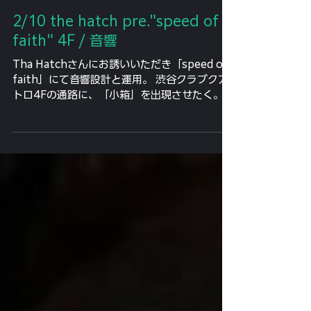
2月12日
2/10 the hatch pre."speed of
faith" 4F / 音響
Tha Hatchさんにお誘いいただき「speed of
faith」にて音響設計と運用。 渋谷クラブクア
トロ4Fの通路に、「小箱」を出現させたく。
自社保有システム中心で構築しました。 昨年、
同空間でPAした際に「ここでダンスフロアを
作ったらハマりそうだな」と感じていた場所。
今回はそこにしっかり構成できました。 併設の
POP-UP領域には無志向性SPを配置し、4F全
域にSR。 ダンスフロアではUREI1620改を初
投入。 内蔵トランスをあえてバイパスし、外付
けの現代設計トランス＋上質なプリアンプで再
構築。 物量は増えましたが、その分、音の重心
と空気の密度が一段深くなった感触がありま