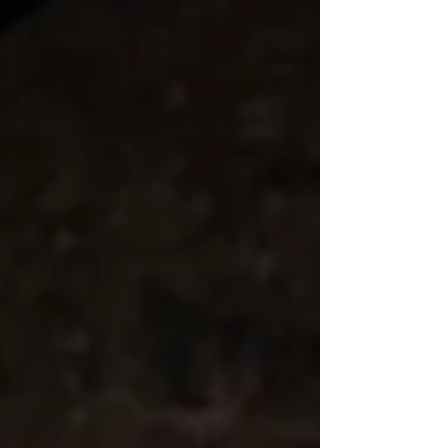
す。 ――とはいえ。 やはりロータリーだと、
DJが足腰を使い始めてとにかくフィジカル。
音波の荒波を乗りこなすようなグルーブに巻き
込まれ、DJの個性がより立ち上がる瞬間が楽し
かったです。 みたよをみたよ。 またどこかで
お会いしましょう。 the hatch pre. "speed
of faith" 02.10(火・祝前) at 渋谷 CLUB
QUATTRO 21