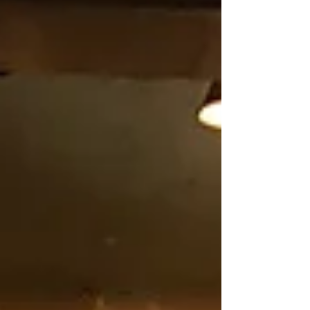
Pioneer DJM-A9 を基本機材としています
が、ご希望により UREI 1620 の使用も可能で
す。 また、Allen & Heath Xone:96 について
も指定可能です。 アナログ機材や専門性の高い
機材については、継続的な保守・メンテナンス
コストが発生するため、別途機材使用費 を頂戴
します。あらかじめご了承ください。