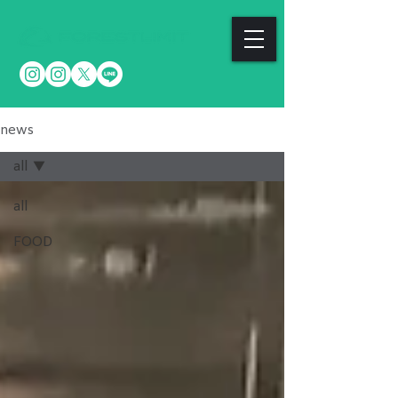
news
all
all
FOOD