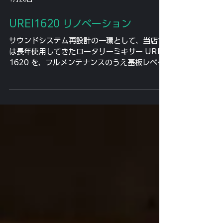
1月28日
UREI1620 リノベーション
サウンドシステム再設計の一環として、当店で
は長年使用してきたロータリーミキサー UREI
1620 を、フルメンテナンスのうえ基板レベル
から再構築するリノベーションを行っていま
す。 テック作業は 斎藤工房 さんに依頼しまし
た。 外観は使用感を残しつつ、オリジナル設計
を尊重しながら、内部については現在の運用に
耐えうる信頼性と安定性を重視した構成として
います。 なお、当店の標準利用条件では