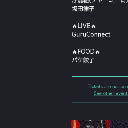
坂田律子
🔥LIVE🔥
GuruConnect
🔥FOOD🔥
パケ餃子
Tickets are not on 
See other event