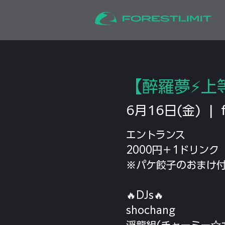
【醉羅夢⚡️上
6月16日(金)
  |  
エントランス
2000円＋1ドリンク
※パケ餃子のおまけ
🔥DJs🔥
shochang
浮龍組(チャーミー☆カ