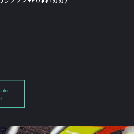
sale
s