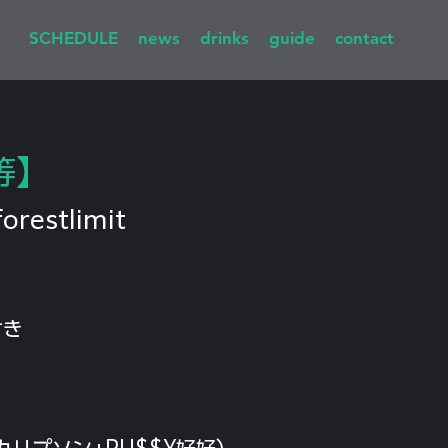
SCHEDULE
news
drinks
guide
contact
等】
forestlimit
付き
リプソン+PU$$Y好好)