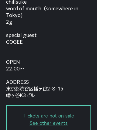
chillsuke
word of mouth（somewhere in
Tokyo)
2g
special guest
COGEE
OPEN
22:00〜
ADDRESS
東京都渋谷区幡ヶ谷2-8-15
幡ヶ谷K3ビル
Tickets are not on sale
See other events