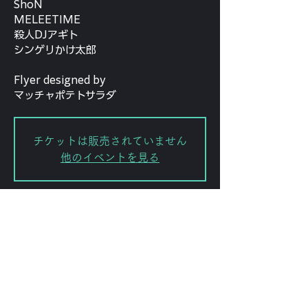
ShoN
MELEETIME
殺人DJアギト
シンゲリかけ太郎
Flyer designed by
マッチャポテトサラダ
チケットは販売されていません
他のイベントを見る
日時・場所
2025年3月22日 16:00 – 22:00
渋谷区, 日本、〒151-0072 東京都渋
谷区幡ケ谷２丁目８−１５ ｢ＫＯＤＡ
ビル 幡ヶ谷｣