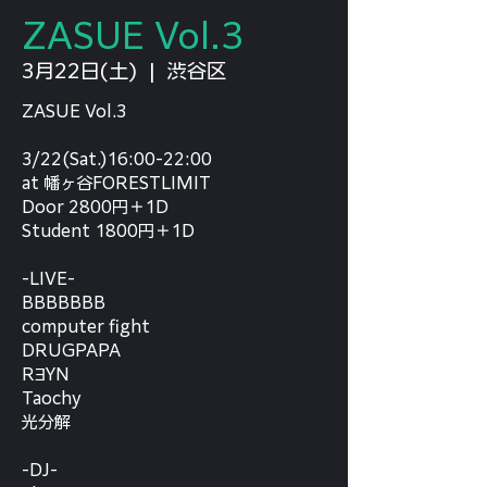
ZASUE Vol.3
3月22日(土)
  |  
渋谷区
ZASUE Vol.3
3/22(Sat.)16:00-22:00
at 幡ヶ谷FORESTLIMIT
Door 2800円＋1D
Student 1800円＋1D
-LIVE-
BBBBBBB
computer fight
DRUGPAPA
RƎYN
Taochy
光分解
-DJ-