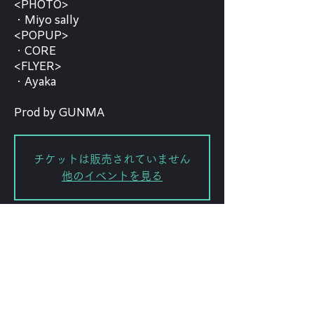
<PHOTO>
・Miyo sally
<POPUP>
・CORE
<FLYER>
・Ayaka
Prod by GUNMA
チケットは販売されていません
他のイベントを見る
日時・場所
2026年5月29日 23:00
FORESTLIMIT, 日本、〒151-0072
東京都渋谷区幡ケ谷２丁目８−１５
KODAビル B1F 102