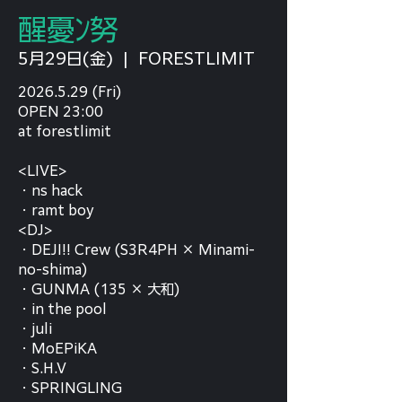
醒憂ﾝ努
5月29日(金)
  |  
FORESTLIMIT
2026.5.29 (Fri)
OPEN 23:00
at forestlimit
<LIVE>
・ns hack
・ramt boy
<DJ>
・DEJI!! Crew (S3R4PH × Minami-
no-shima)
・GUNMA (135 × 大和)
・in the pool
・juli
・MoEPiKA
・S.H.V
・SPRINGLING