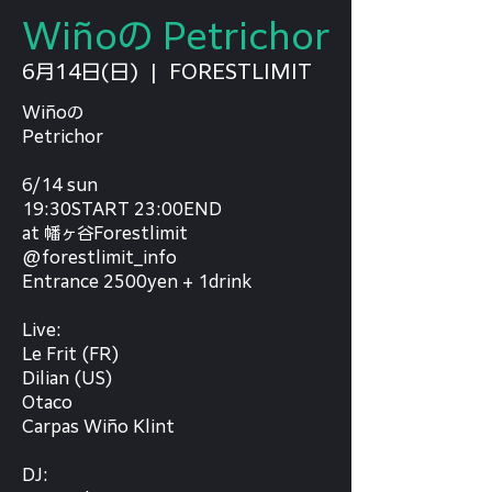
Wiñoの Petrichor
6月14日(日)
  |  
FORESTLIMIT
Wiñoの
Petrichor
6/14 sun
19:30START 23:00END
at 幡ヶ谷Forestlimit
@forestlimit_info
Entrance 2500yen + 1drink
Live:
Le Frit (FR)
Dilian (US)
Otaco
Carpas Wiño Klint
DJ: