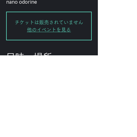
nano odorine
チケットは販売されていません
他のイベントを見る
日時・場所
2026年6月14日 19:30 – 23:00
FORESTLIMIT, 日本、〒151-0072
東京都渋谷区幡ケ谷２丁目８−１５
KODAビル B1F 102
このイベントをシェ
ア