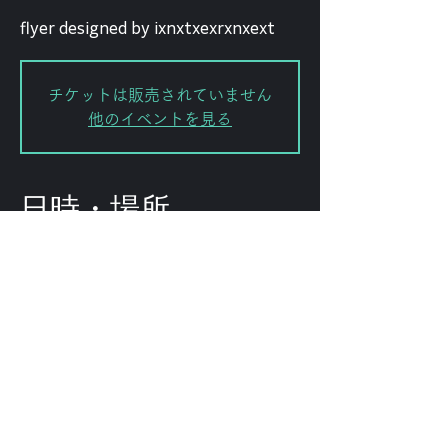
flyer designed by ixnxtxexrxnxext
チケットは販売されていません
他のイベントを見る
日時・場所
2025年8月09日 23:30 – 2025年8
月10日 5:30
渋谷区, 日本、〒151-0072 東京都渋
谷区幡ケ谷２丁目８−１５ KODAビル
B1F 102
このイベントをシェ
ア