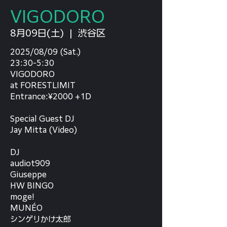
VIGODORO
8月09日(土)
  |  
渋谷区
2025/08/09 (Sat.)
23:30-5:30
VIGODORO
at FORESTLIMIT
Entrance:¥2000 +1D
Special Guest DJ
Jay Mitta (Video)
DJ
audiot909
Giuseppe
HW BINGO
moge!
MUNÉO
シンゲリかけ太郎