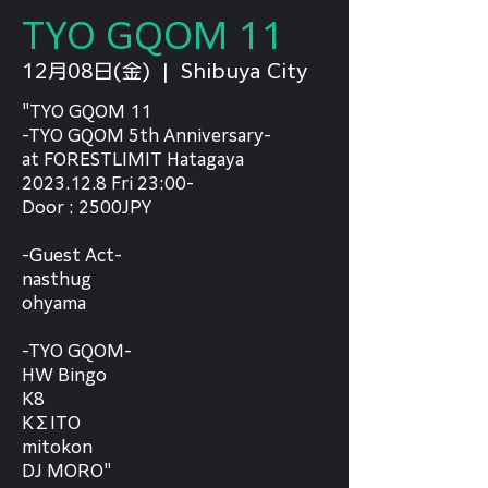
TYO GQOM 11
12月08日(金)
  |  
Shibuya City
"TYO GQOM 11
-TYO GQOM 5th Anniversary-
at FORESTLIMIT Hatagaya
2023.12.8 Fri 23:00-
Door : 2500JPY
-Guest Act-
nasthug
ohyama
-TYO GQOM-
HW Bingo
K8
KΣITO
mitokon
DJ MORO"