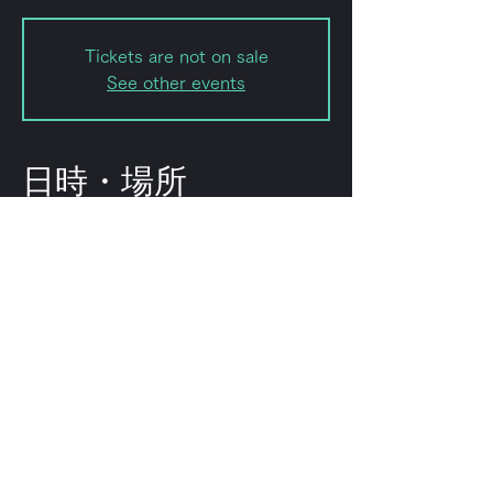
Tickets are not on sale
See other events
日時・場所
2023年12月08日 23:00 – 2023年
12月09日 6:00
Shibuya City, 2-chōme-8-15
Hatagaya, Shibuya City, Tokyo
151-0072, Japan
このイベントをシェ
ア