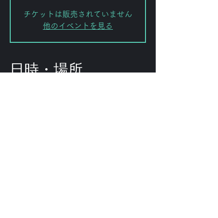
チケットは販売されていません
他のイベントを見る
日時・場所
2025年5月29日 18:00
渋谷区, 日本、〒151-0072 東京都渋
谷区幡ケ谷２丁目８−１５ ｢ＫＯＤＡ
ビル 幡ヶ谷｣
このイベントをシェ
ア