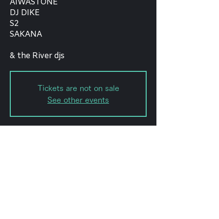
AIWASTONE
DJ DIKE
S2
SAKANA
Tickets are not on sale
See other events
日時・場所
2023年7月23日 17:00 – 23:50
Shibuya City, 2-chōme-8-15
Hatagaya, Shibuya City, Tokyo
151-0072, Japan