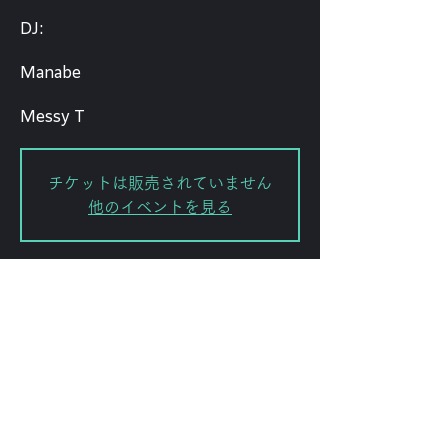
DJ:
Manabe
Messy T
チケットは販売されていません
他のイベントを見る
日時・場所
2026年4月17日 19:00
FORESTLIMIT, 日本、〒151-0072
東京都渋谷区幡ケ谷２丁目８−１５
KODAビル B1F 102