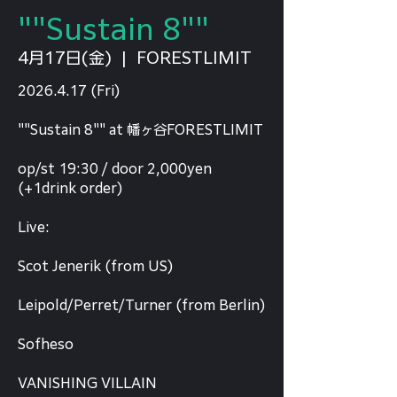
""Sustain 8""
4月17日(金)
  |  
FORESTLIMIT
2026.4.17 (Fri)
""Sustain 8"" at 幡ヶ谷FORESTLIMIT
op/st 19:30 / door 2,000yen
(+1drink order)
Live:
Scot Jenerik (from US)
Leipold/Perret/Turner (from Berlin)
Sofheso
VANISHING VILLAIN