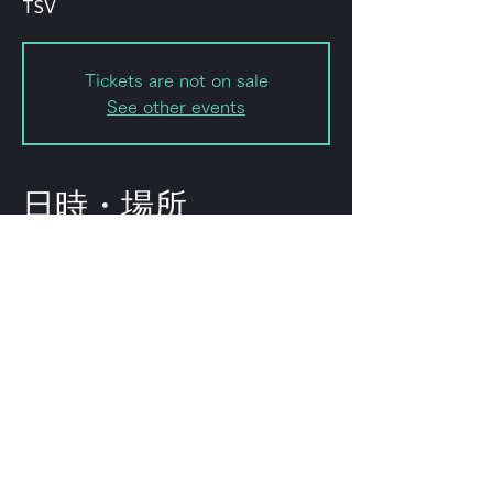
TSV
Tickets are not on sale
See other events
日時・場所
2025年10月26日 18:00
Shibuya, Japan, 〒151-0072
Tokyo, Shibuya, Hatagaya, 2-
chōme−8−１５ KODAビル B1F
102
このイベントをシェ
ア