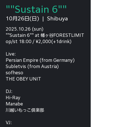
""Sustain 6""
10月26日(日)
  |  
Shibuya
2025.10.26 (sun)
""Sustain 6"" at 幡ヶ谷FORESTLIMIT
op/st 18:00 / ¥2,000(+1drink)
Live:
Persian Empire (from Germany)
Subletvis (from Austria)
sofheso
THE OBEY UNIT
DJ:
Hi-Ray
Manabe
川越いもっこ倶楽部
VJ: