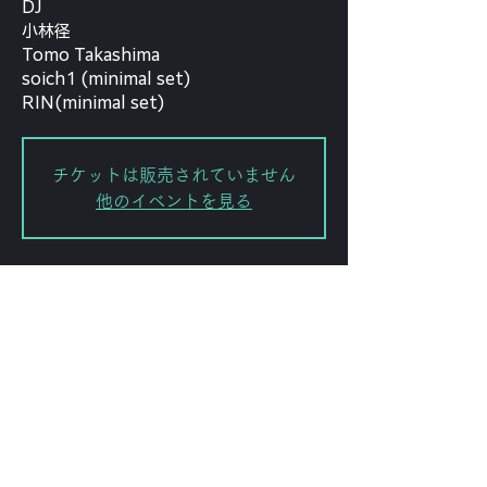
DJ
小林径
Tomo Takashima
soich1 (minimal set)
RIN(minimal set)
チケットは販売されていません
他のイベントを見る
日時・場所
2026年1月30日 19:00 – 23:40
渋谷区, 日本、〒151-0072 東京都渋
谷区幡ケ谷２丁目８−１５ KODAビル
B1F 102
このイベントをシェ