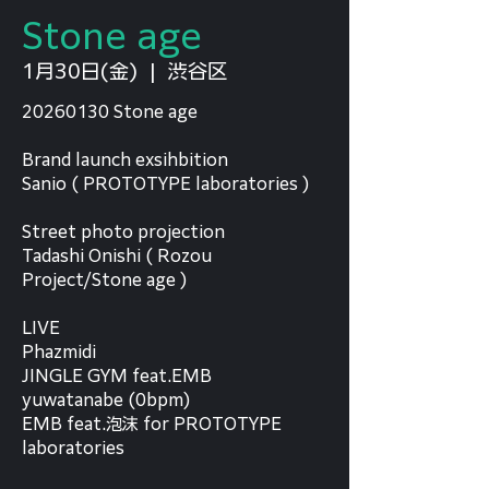
Stone age
1月30日(金)
  |  
渋谷区
20260130 Stone age
Brand launch exsihbition
Sanio ( PROTOTYPE laboratories )
Street photo projection
Tadashi Onishi ( Rozou
Project/Stone age )
LIVE
Phazmidi
JINGLE GYM feat.EMB
yuwatanabe (0bpm)
EMB feat.泡沫 for PROTOTYPE
laboratories