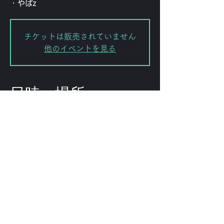
・やばz
チケットは販売されていません
他のイベントを見る
日時・場所
2024年12月22日 0:00
渋谷区, 日本、〒151-0072 東京都渋
谷区幡ケ谷２丁目８−１５ ｢ＫＯＤＡ
ビル 幡ヶ谷｣
このイベントをシェ
ア