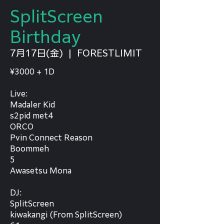
SplitScreen
Birthday
7月17日(金)
  |  
FORESTLIMIT
¥3000 + 1D
Live:
Madaler Kid
s2pid met4
ORCO
Pvin Connect Reason
Boommeh
5
Awasetsu Mona
DJ:
SplitScreen
kiwakangi (From SplitScreen)