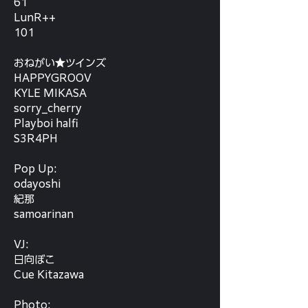
61
LunR++
101
おねがい★ツインズ
HAPPYGROOV
KYLE MIKASA
sorry_cherry
Playboi halfi
S3R4PH
Pop Up:
odayoshi
紀那
samoarinan
VJ:
日向ぼこ
Cue Kitazawa
Photo: