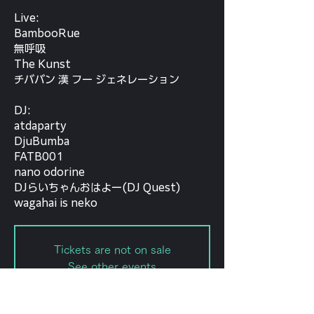
Live:
BambooRue
無呼吸
The Kunst
チババン 漢 フー ジェネレーション
DJ:
atdaparty
DjuBumba
FATB001
nano odorine
DJらいちゃんおはよー(DJ Quest)
wagahai is neko
Tickets are not on sale
See other events