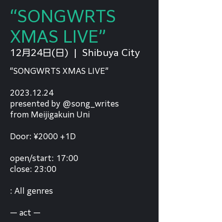
“SONGWRTS
XMAS LIVE”
12月24日(日)
  |  
Shibuya City
“SONGWRTS XMAS LIVE”
2023.12.24
presented by @song_writes
from Meijigakuin Uni
Door: ¥2000 +1D
open/start: 17:00
close: 23:00
: All genres
— act —