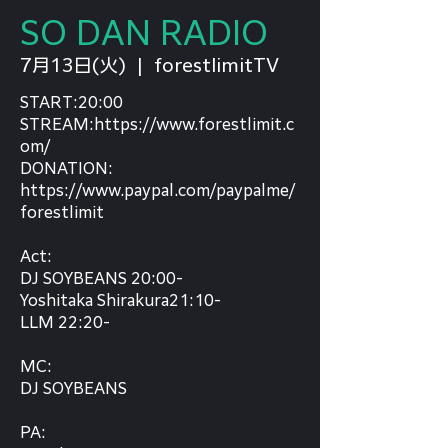
SO DAN RADIO
7月13日(火)
  |  
forestlimitTV
START:20:00
STREAM:https://www.forestlimit.c
om/
DONATION:
https://www.paypal.com/paypalme/
forestlimit
Act:
DJ SOYBEANS 20:00-
Yoshitaka Shirakura21:10-
LLM 22:20-
MC:
DJ SOYBEANS
PA: