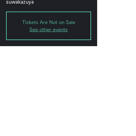
suwakazuya
Tickets Are Not on Sale
See other events
日時・場所
2021年7月13日 20:00
forestlimitTV
このイベントをシェ
ア