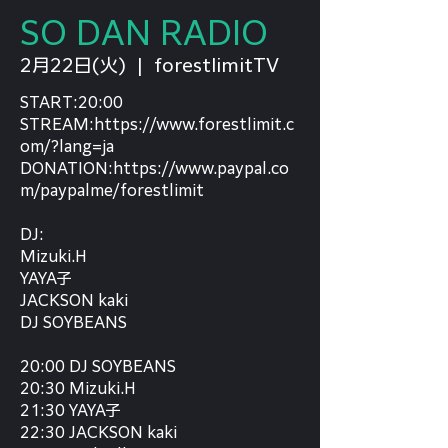
SO DAN RADIO
2月22日(火)
  |  
forestlimitTV
START:20:00
STREAM:https://www.forestlimit.c
om/?lang=ja
DONATION:https://www.paypal.co
m/paypalme/forestlimit
DJ:
Mizuki.H
YAYA子
JACKSON kaki
DJ SOYBEANS
20:00 DJ SOYBEANS
20:30 Mizuki.H
21:30 YAYA子
22:30 JACKSON kaki