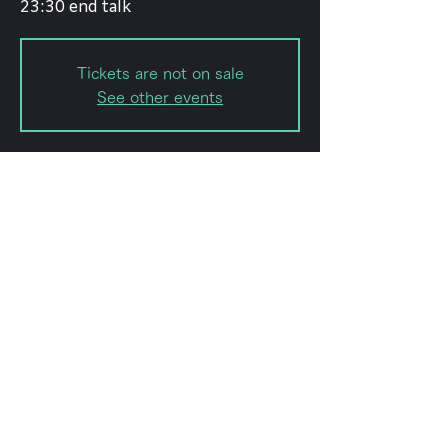
23:30 end talk
Tickets are not on sale
See other events
日時・場所
2022年2月22日 20:00
forestlimitTV
このイベントをシェ
ア