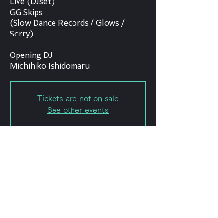
Live (DJset)
GG Skips
(Slow Dance Records / Glows /
Sorry)
Opening DJ
Michihiko Ishidomaru
Tickets are not on sale
See other events
日時・場所
2023年10月09日 20:00 – 23:30
forestlimit, 日本、〒151-0072 東京
都渋谷区幡ケ谷２丁目８−１５