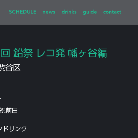
SCHEDULE
news
drinks
guide
contact
六回 鉛祭 レコ発 幡ヶ谷編
渋谷区
T
 祝前日
ンドリンク