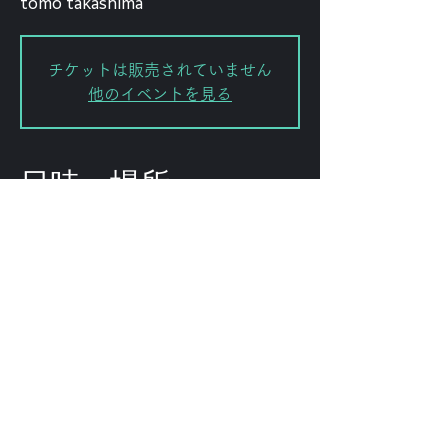
tomo takashima
チケットは販売されていません
他のイベントを見る
日時・場所
2025年3月14日 20:00
渋谷区, 日本、〒151-0072 東京都渋
谷区幡ケ谷２丁目８−１５ ｢ＫＯＤＡ
ビル 幡ヶ谷｣
このイベントをシェ
ア