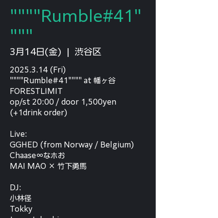
""""Rumble#41"
"""
3月14日(金)
  |  
渋谷区
2025.3.14 (Fri)
""""Rumble#41"""" at 幡ヶ谷
FORESTLIMIT
op/st 20:00 / door 1,500yen
(+1drink order)
Live:
GGHED (from Norway / Belgium)
Chaase∞なホお
MAI MAO × 竹下勇馬
DJ:
小林径
Tokky