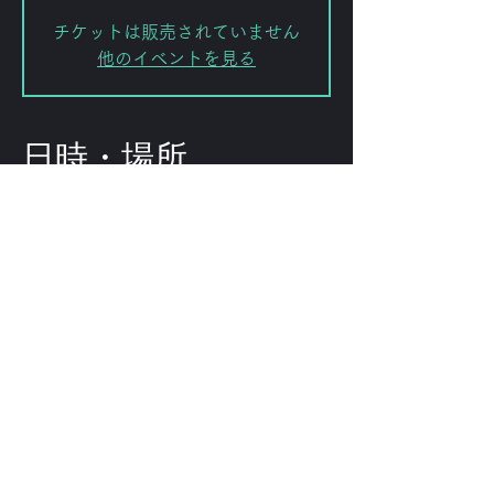
チケットは販売されていません
他のイベントを見る
日時・場所
2025年1月17日 20:00
渋谷区, 日本、〒151-0072 東京都渋
谷区幡ケ谷２丁目８−１５ ｢ＫＯＤＡ
ビル 幡ヶ谷｣
このイベントをシェ
ア