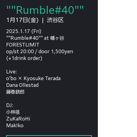
""Rumble#40""
1月17日(金)
  |  
渋谷区
2025.1.17 (Fri)
""Rumble#40"" at 幡ヶ谷
FORESTLIMIT
op/st 20:00 / door 1,500yen
(+1drink order)
Live:
o'bo × Kyosuke Terada
Dana Ollestad
藤巻鉄郎
DJ:
小林径
ZuKaRoHi
Mak!ko