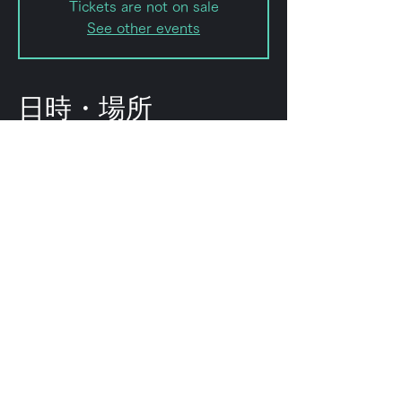
Tickets are not on sale
See other events
日時・場所
2023年7月28日 20:00 – 23:50
Shibuya City, 2-chōme-8-15
Hatagaya, Shibuya City, Tokyo
151-0072, Japan
このイベントをシェ
ア