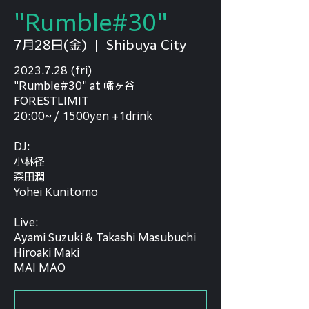
"Rumble#30"
7月28日(金)
  |  
Shibuya City
2023.7.28 (fri)
"Rumble#30" at 幡ヶ谷
FORESTLIMIT
20:00~ / 1500yen +1drink
DJ:
小林径
森田潤
Yohei Kunitomo
Live:
Ayami Suzuki & Takashi Masubuchi
Hiroaki Maki
MAI MAO