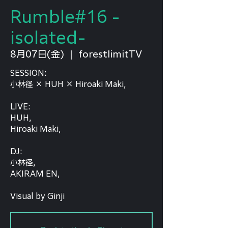
Rumble#16 -
isolated-
8月07日(金)
  |  
forestlimitTV
SESSION:
小林径 × HUH × Hiroaki Maki,
LIVE:
HUH,
Hiroaki Maki,
DJ:
小林径,
AKIRAM EN,
Visual by Ginji