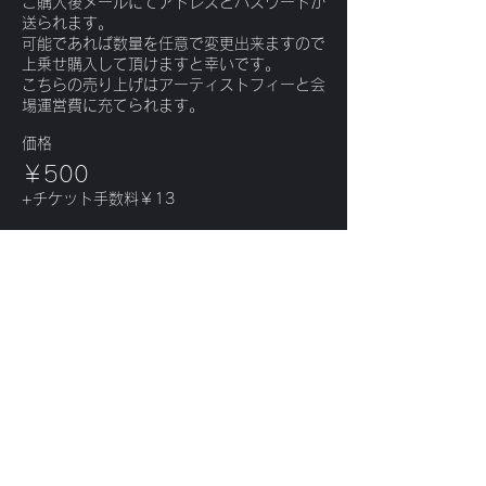
ご購入後メールにてアドレスとパスワードが
送られます。

可能であれば数量を任意で変更出来ますので
上乗せ購入して頂けますと幸いです。

こちらの売り上げはアーティストフィーと会
場運営費に充てられます。
価格
￥500
+チケット手数料￥13
販売終了
チケットの種類
Entrance Ticket
こちらは会場にお越しいただけるエントラン
スチケットになります。

ご購入後メールでお送りするpdfをバーカウ
ンターにてご提示ください。
価格