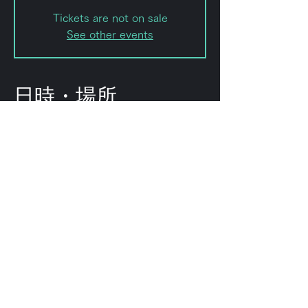
Tickets are not on sale
See other events
日時・場所
2022年3月06日 16:00
forestlimit, 日本、〒151-0072 東京
都渋谷区幡ケ谷２丁目８ 幡ヶ谷2-8-
15 幡ヶ谷KODAビルB1F 102
このイベントをシェ
ア