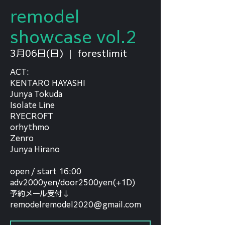
remodel
showcase vol.2
3月06日(日)
  |  
forestlimit
ACT:
KENTARO HAYASHI
Junya Tokuda
Isolate Line
RYECROFT
orhythmo
Zenro
Junya Hirano
open / start 16:00
adv2000yen/door2500yen(+1D)
予約メール受付↓