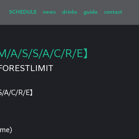
SCHEDULE
news
drinks
guide
contact
M/A/S/S/A/C/R/E】
FORESTLIMIT
S/A/C/R/E】
 me)