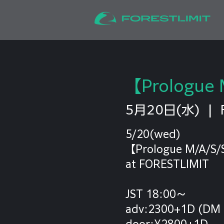
【Prologue 
5月20日(水)
  |  
5/20(wed)
【Prologue M/A/S/
at FORESTLIMIT
JST 18:00〜
adv:2300+1D (DM
door:¥2800+1D