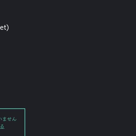
et)
いません
る