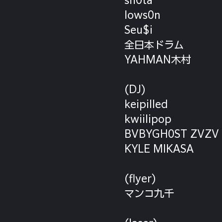
lows0n
Seu$i
全日本ドラム
YAHMAN木村
(DJ)
keipilled
kwiilipop
BVBYGH0ST ZVZV
KYLE MIKASA
(flyer)
マンコ九千