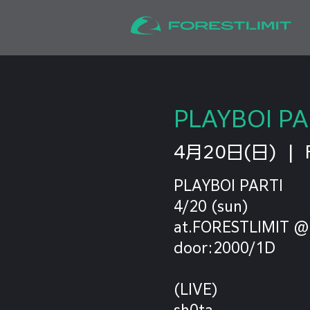
PLAYBOI PA
4月20日(日)
  |  
PLAYBOI PARTI
4/20 (sun)
at.FORESTLIMIT @f
door:2000/1D
(LIVE)
sh0ta