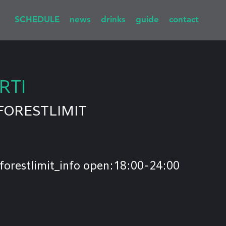
SCHEDULE
news
drinks
guide
contact
RTI
FORESTLIMIT
orestlimit_info open:18:00-24:00