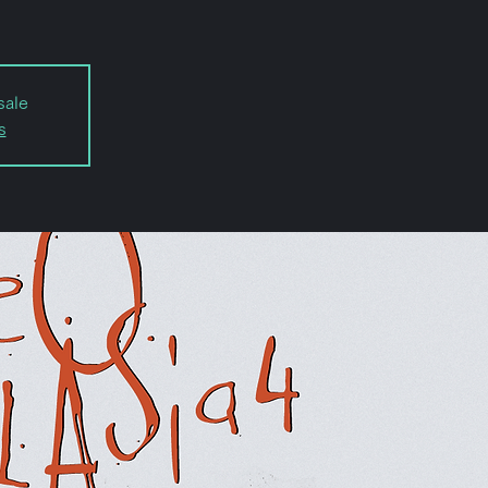
sale
s