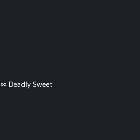
ぁ
s ∞ Deadly Sweet