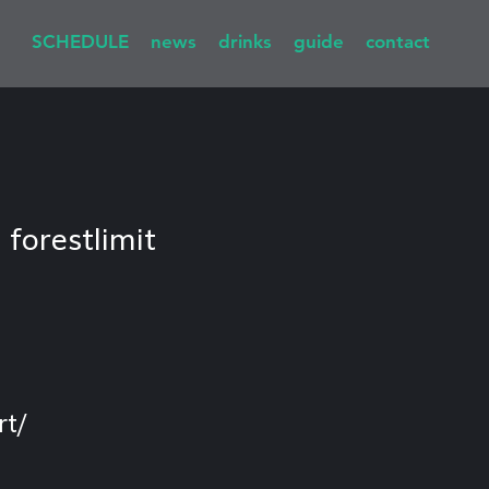
SCHEDULE
news
drinks
guide
contact
  
forestlimit
rt/