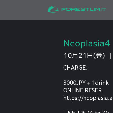
Neoplasia4
10月21日(金)
  |
CHARGE:
3000JPY + 1drink
ONLINE RESER
https://neoplasia.a
LINEUPS (A to Z):