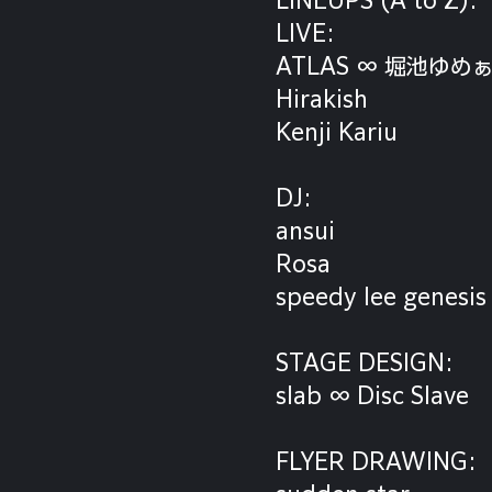
LIVE:
ATLAS ∞ 堀池ゆめ
Hirakish
Kenji Kariu
DJ:
ansui
Rosa
speedy lee genesi
STAGE DESIGN:
slab ∞ Disc Slave
FLYER DRAWING: