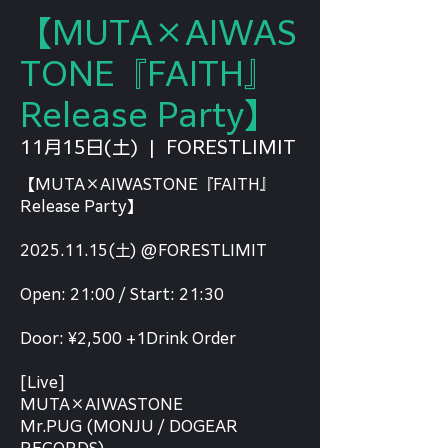
【MUTA×AIWAS
TONE『FAITH』
Release Party】
11月15日(土)
  |  
FORESTLIMIT
【MUTA×AIWASTONE『FAITH』
Release Party】
2025.11.15(土) @FORESTLIMIT
Open: 21:00 / Start: 21:30
Door: ¥2,500 +1Drink Order
[Live]
MUTA×AIWASTONE
Mr.PUG (MONJU / DOGEAR