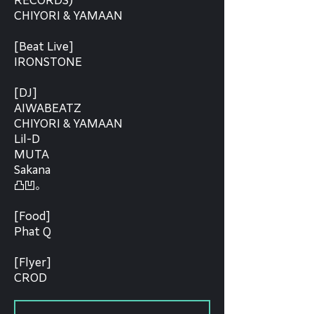
RECORDS)
CHIYORI & YAMAAN
[Beat Live]
IRONSTONE
[DJ]
AIWABEATZ
CHIYORI & YAMAAN
Lil-D
MUTA
Sakana
凸凹。
[Food]
Phat Q
[Flyer]
CROD