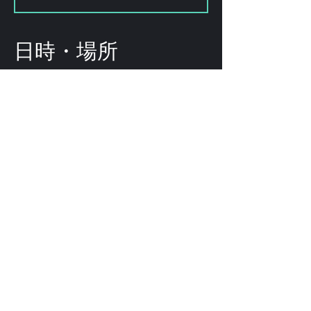
日時・場所
2026年7月14日 19:00
FORESTLIMIT, 日本、〒151-0072
東京都渋谷区幡ケ谷２丁目８−１５
KODAビル B1F 102
このイベントをシェ
ア
©
2009-2025
forestlimit | © 2025- forestlimit LLC
Alternative Vision & Network