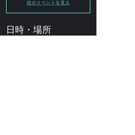
他のイベントを見る
日時・場所
2026年5月28日 19:30
FORESTLIMIT, 日本、〒151-0072
東京都渋谷区幡ケ谷２丁目８−１５
KODAビル B1F 102
このイベントをシェ
ア