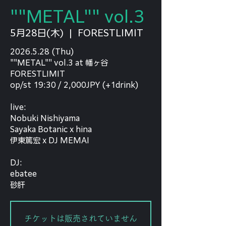
""METAL"" vol.3
5月28日(木)
  |  
FORESTLIMIT
2026.5.28 (Thu)
""METAL"" vol.3 at 幡ヶ谷
FORESTLIMIT
op/st 19:30 / 2,000JPY (+1drink)
live:
Nobuki Nishiyama
Sayaka Botanic x hina
伊東篤宏 x DJ MEMAI
DJ:
ebatee
砂肝
チケットは販売されていません