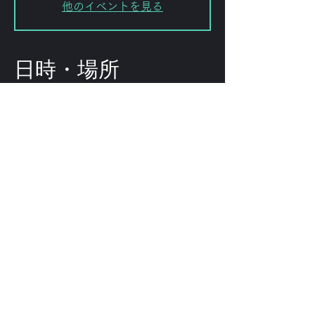
他のイベントを見る
日時・場所
2026年3月26日 19:00
FORESTLIMIT, 日本、〒151-0072
東京都渋谷区幡ケ谷２丁目８−１５
KODAビル B1F 102
このイベントをシェ
ア