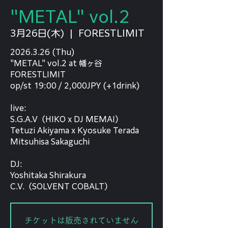
"METAL" vol.2
3月26日(木)
  |  
FORESTLIMIT
2026.3.26 (Thu)
"METAL" vol.2 at 幡ヶ谷
FORESTLIMIT
op/st 19:00 / 2,000JPY (+1drink)
live:
S.G.A.V（HIKO x DJ MEMAI）
Tetuzi Akiyama x Kyosuke Terada
Mitsuhisa Sakaguchi
DJ:
Yoshitaka Shirakura
C.V.（SOLVENT COBALT）
チケットは販売されていません