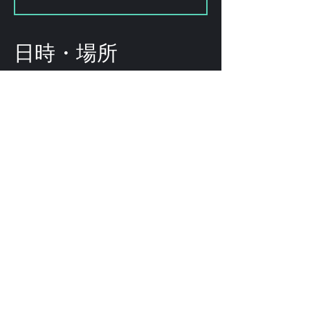
日時・場所
2025年4月11日 23:00
渋谷区, 日本、〒151-0072 東京都渋
谷区幡ケ谷２丁目８−１５ ｢ＫＯＤＡ
ビル 幡ヶ谷｣
このイベントをシェ
ア
©
2009-2025
forestlimit | © 2025- forestlimit LLC
Alternative Vision & Network