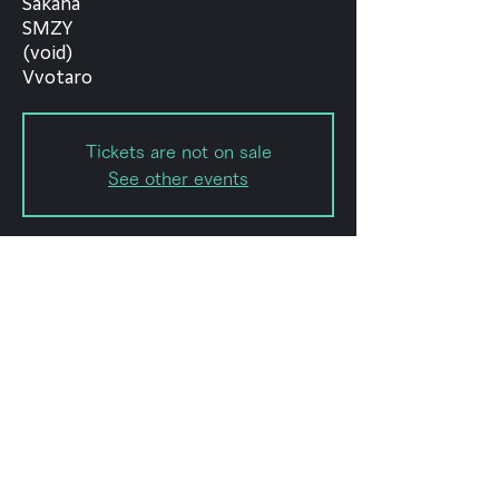
Sakana
SMZY
(void)
Vvotaro
Tickets are not on sale
See other events
日時・場所
2023年3月18日 17:00 – 23:00
forestlimit, 日本、〒151-0072 東京
都渋谷区幡ケ谷２丁目８−１５
このイベントをシェ
ア