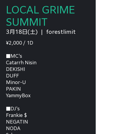
LOCAL GRIME
SUMMIT
3月18日(土)
  |  
forestlimit
¥2,000 / 1D
■MC's
Catarrh Nisin
DEKISHI
DUFF
Minor-U
PAKIN
YammyBox
■DJ's
Frankie $
NEGATIN
NODA