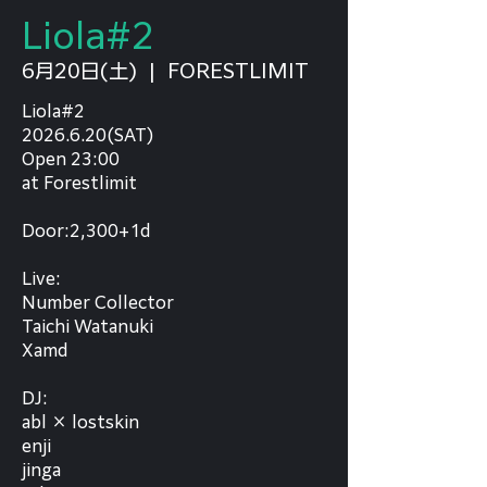
Liola#2
6月20日(土)
  |  
FORESTLIMIT
Liola#2
2026.6.20(SAT)
Open 23:00
at Forestlimit
Door:2,300+1d
Live:
Number Collector
Taichi Watanuki
Xamd
DJ:
abl × lostskin
enji
jinga