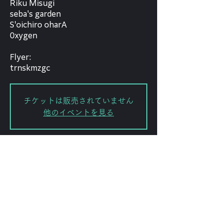
Riku Misugi
seba's garden
S'oichiro oharA
0xygen
Flyer:
trnskmzgc
チケットは販売されていません
他のイベントを見る
日時・場所
2026年6月20日 23:00
FORESTLIMIT, 日本、〒151-0072
東京都渋谷区幡ケ谷２丁目８−１５
KODAビル B1F 102