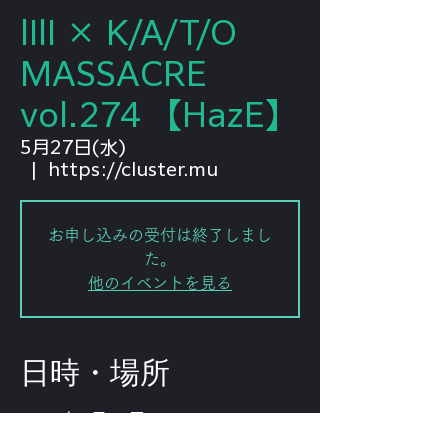
lIlI‪ × K/A/T/O
MASSACRE
vol.274 ‪【HazE】
5月27日(水)
  |  
https://cluster.mu
お申し込みの受付は終了しまし
た。
他のイベントを見る
日時・場所
2020年5月27日 19:40 – 23:59
https://cluster.mu