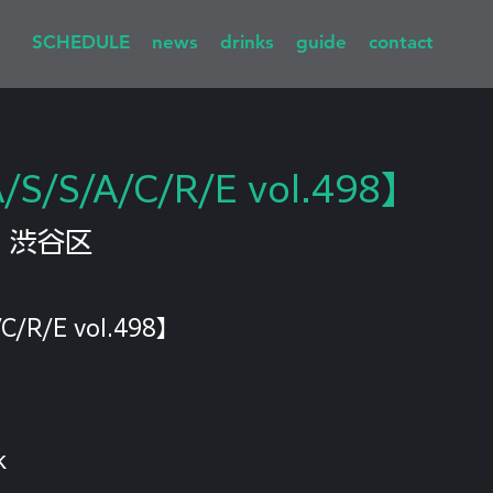
SCHEDULE
news
drinks
guide
contact
S/S/A/C/R/E vol.498】
  
渋谷区
C/R/E vol.498】
k