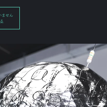
いません
る