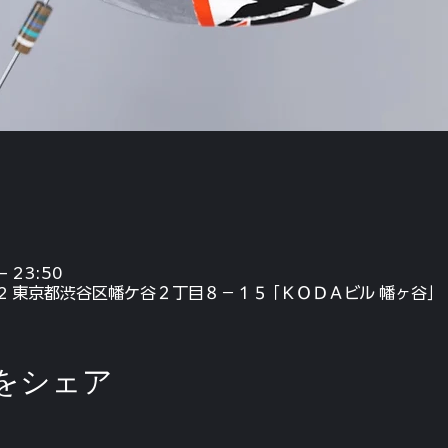
– 23:50
072 東京都渋谷区幡ケ谷２丁目８−１５ ｢ＫＯＤＡビル 幡ヶ谷｣
をシェア