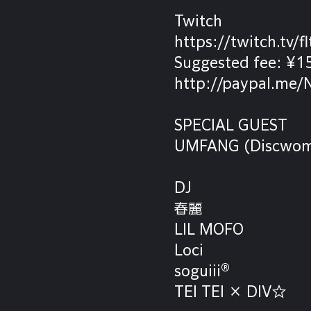
Twitch
https://twitch.tv/
Suggested fee: ¥
http://paypal.me
SPECIAL GUEST
UMFANG (Discwom
DJ
春麗
LIL MOFO
Loci
soguiii®︎
TEI TEI × DIV☆