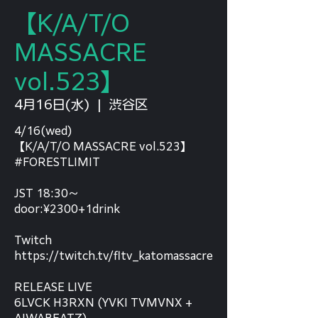
【K/A/T/O
MASSACRE
vol.523】
4月16日(水)
  |  
渋谷区
4/16(wed)
【K/A/T/O MASSACRE vol.523】
#FORESTLIMIT
JST 18:30〜
door:¥2300+1drink
Twitch
https://twitch.tv/fltv_katomassacre
RELEASE LIVE
6LVCK H3RXN (YVKI TVMVNX +