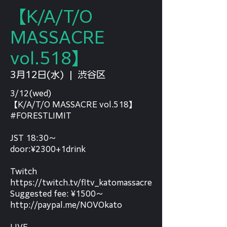
【K/A/T/O
MASSACRE
vol.518】
3月12日(水)
  |  
渋谷区
3/12(wed)
【K/A/T/O MASSACRE vol.518】
#FORESTLIMIT
JST 18:30〜
door:¥2300+1drink
Twitch
https://twitch.tv/fltv_katomassacre
Suggested fee: ¥1500〜
http://paypal.me/NOVOkato