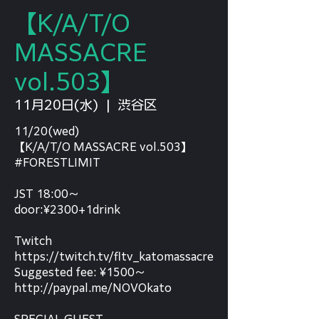
【K/A/T/O
MASSACRE
vol.503】
11月20日(水)
  |  
渋谷区
11/20(wed)
【K/A/T/O MASSACRE vol.503】
#FORESTLIMIT
JST 18:00〜
door:¥2300+1drink
Twitch
https://twitch.tv/fltv_katomassacre
Suggested fee: ¥1500〜
http://paypal.me/NOVOkato