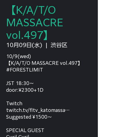
【K/A/T/O
MASSACRE
vol.497】
10月09日(水)
  |  
渋谷区
10/9(wed)
【K/A/T/O MASSACRE vol.497】
#FORESTLIMIT
JST 18:30〜
door:¥2300+1D
Twitch
twitch.tv/fltv_katomassa…
Suggested ¥1500〜
SPECIAL GUEST