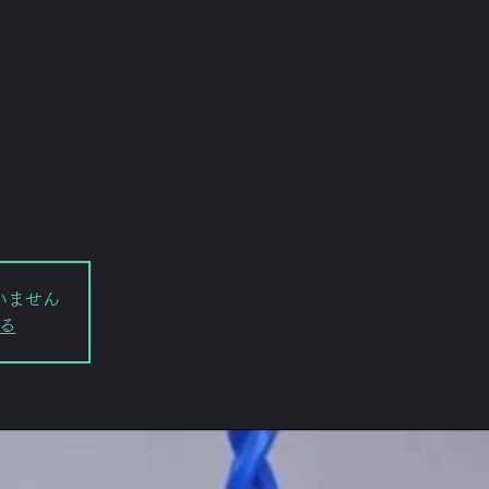
いません
る