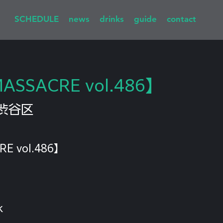
SCHEDULE
news
drinks
guide
contact
MASSACRE vol.486】
渋谷区
RE vol.486】
k