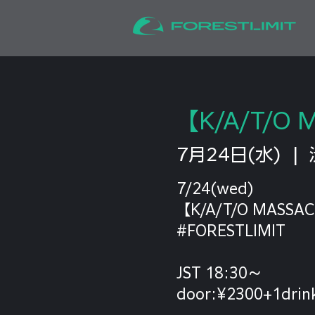
【K/A/T/O 
7月24日(水)
  |  
7/24(wed)
【K/A/T/O MASSAC
#FORESTLIMIT
JST 18:30〜
door:¥2300+1drin