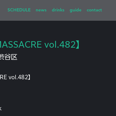
SCHEDULE
news
drinks
guide
contact
MASSACRE vol.482】
渋谷区
RE vol.482】
k