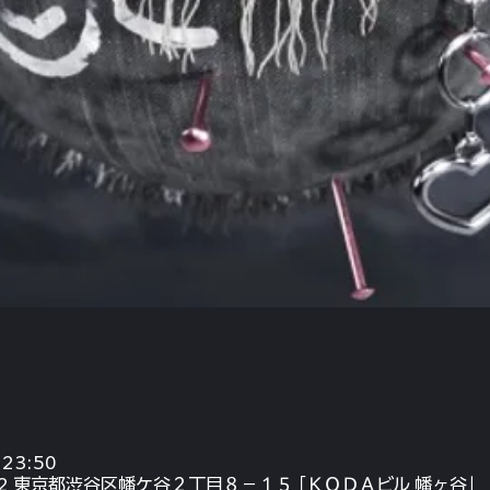
23:50
072 東京都渋谷区幡ケ谷２丁目８−１５ ｢ＫＯＤＡビル 幡ヶ谷｣