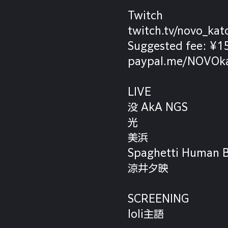
Twitch
twitch.tv/novo_kat
Suggested fee: ¥
paypal.me/NOVOk
LIVE
没 AkA NGS
光
美浜
Spaghetti Human 
涼井夕映
SCREENING
loli主語