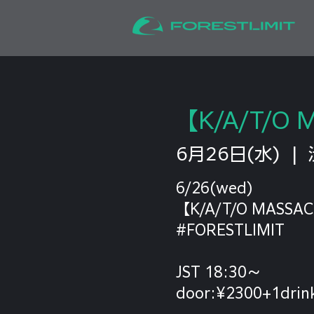
【K/A/T/O 
6月26日(水)
  |  
6/26(wed)
【K/A/T/O MASSAC
#FORESTLIMIT
JST 18:30〜
door:¥2300+1drin