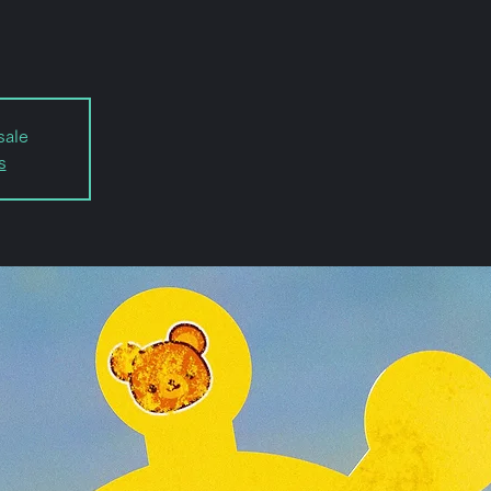
sale
s