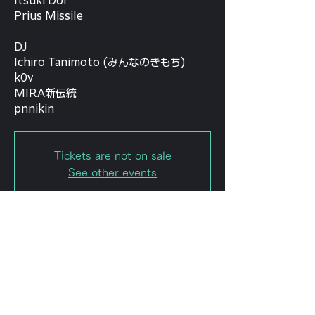
Itsuki Doi
Prius Missile
DJ
Ichiro Tanimoto (みんなのきもち)
k0v
MIRA新伝統
pnnikin
Tickets are not on sale
See other events
日時・場所
2023年3月29日 18:30 – 23:59
forestlimit, 日本、〒151-0072 東京
都渋谷区幡ケ谷２丁目８−１５