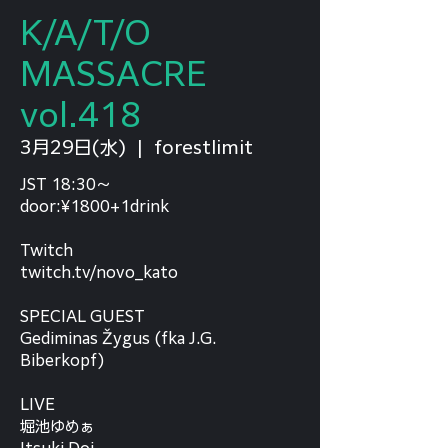
K/A/T/O
MASSACRE
vol.418
3月29日(水)
  |  
forestlimit
JST 18:30～
door:¥1800+1drink
Twitch
twitch.tv/novo_kato
SPECIAL GUEST
Gediminas Žygus (fka J.G.
Biberkopf)
LIVE
堀池ゆめぁ