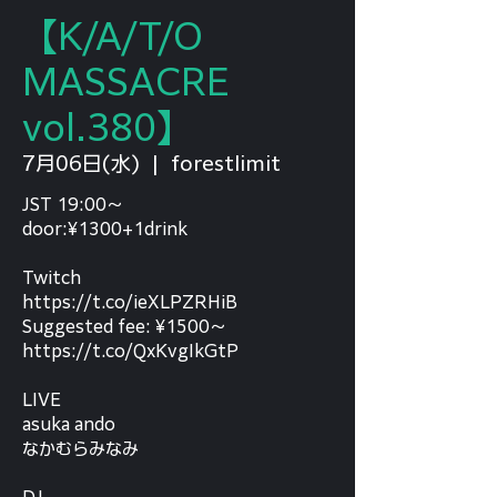
【K/A/T/O
MASSACRE
vol.380】
7月06日(水)
  |  
forestlimit
JST 19:00～
door:¥1300+1drink
Twitch
https://t.co/ieXLPZRHiB
Suggested fee: ¥1500～
https://t.co/QxKvgIkGtP
LIVE
asuka ando
なかむらみなみ