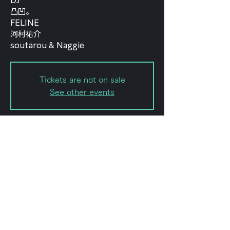
DJ
凸凹。
FELINE
河村祐介
soutarou & Naggie
Tickets are not on sale
See other events
日時・場所
2022年7月06日 19:00 – 23:59
forestlimit, 日本、〒151-0072 東京
都渋谷区幡ケ谷２丁目８−１５
このイベントをシェ