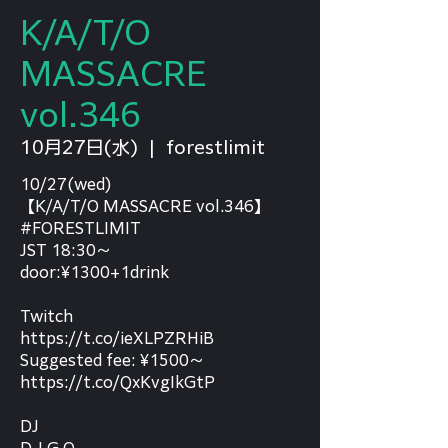
K/A/T/O
MASSACRE
vol.346
10月27日(水)
  |  
forestlimit
10/27(wed)
【K/A/T/O MASSACRE vol.346】
#FORESTLIMIT
JST 18:30～
door:¥1300+1drink
Twitch
https://t.co/ieXLPZRHiB
Suggested fee: ¥1500～
https://t.co/QxKvgIkGtP
DJ