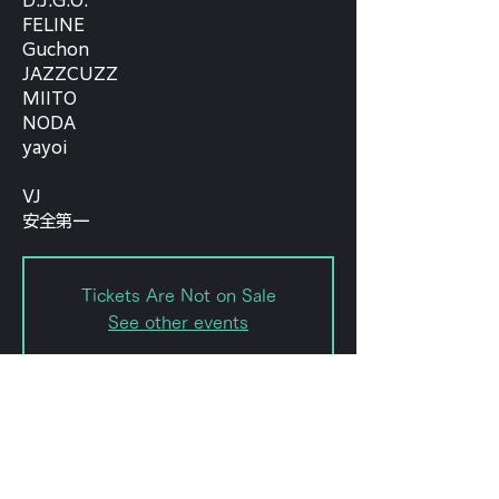
D.J.G.O.
FELINE
Guchon
JAZZCUZZ
MIITO
NODA
yayoi
VJ
安全第一
Tickets Are Not on Sale
See other events
日時・場所
2021年10月27日 18:30
forestlimit, 日本、〒151-0072 東京