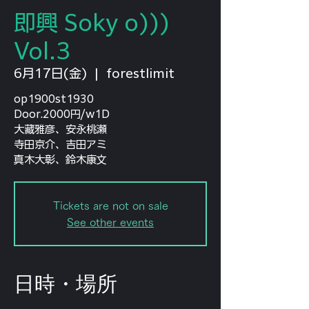
即興 Soky o)))
Vol.3
6月17日(金)
  |  
forestlimit
op1900st1930
Door.2000円/w1D
大藏雅彦、安永桃瀬
寺田京介、吉田アミ
真木大彰、鈴木康文
Tickets are not on sale
See other events
日時・場所