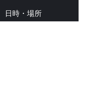
日時・場所
2023年9月01日 1:00 – 2:00
Shibuya City, 2-chōme-8-15
Hatagaya, Shibuya City, Tokyo
151-0072, Japan
このイベントをシェ
ア
©
2009-2025
forestlimit | © 2025- forestlimit LLC
Alternative Vision & Network
© 2009- forestlimit