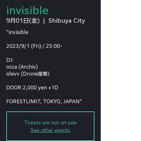
invisible
9月01日(金)
  |  
Shibuya City
"invisible
2023/9/1 (Fri) / 25:00-
DJ:
occa (Archiv)
olevv (Drone屋敷)
DOOR 2,000 yen +1D
FORESTLIMIT, TOKYO, JAPAN"
Tickets are not on sale
See other events