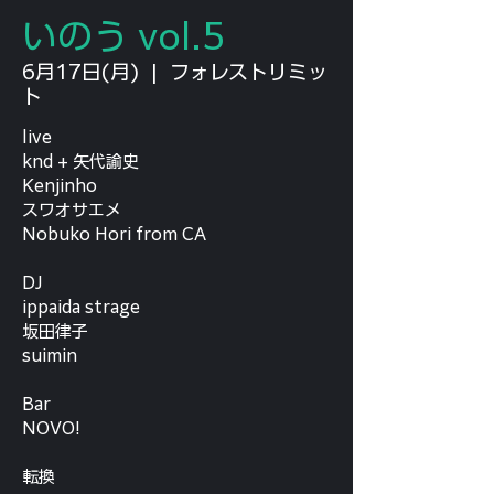
いのう vol.5
6月17日(月)
  |  
フォレストリミッ
ト
live
knd + 矢代諭史
Kenjinho
スワオサエメ
Nobuko Hori from CA
DJ
ippaida strage
坂田律子
suimin
Bar
NOVO!
転換