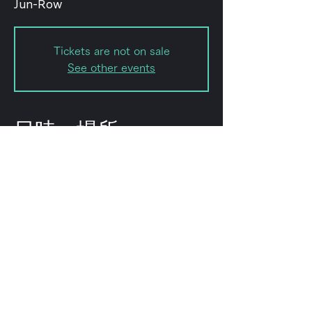
Jun-Row
Tickets are not on sale
See other events
日時・場所
2024年6月17日 18:30 – 23:59
フォレストリミット, 日本、〒151-
0072 東京都渋谷区幡ケ谷２丁目８
−１５ ｢ＫＯＤＡビル 幡ヶ谷｣
このイベントをシェ
ア